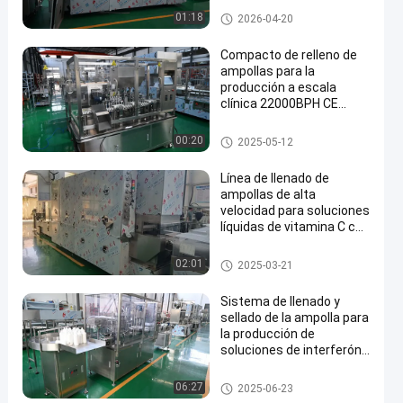
capacidad con tecnología
máquina de rellenar del frasco
01:18
2026-04-20
de seguimiento de
dosificación
Compacto de relleno de
ampollas para la
producción a escala
clínica 22000BPH CE
certificado estándar GMP
con el sistema ISO Clase
Máquina de rellenar de la amp
00:20
2025-05-12
A LAF
olla
Línea de llenado de
ampollas de alta
velocidad para soluciones
líquidas de vitamina C con
sistema LAF y
cumplimiento de GMP
Relleno de la ampolla y máqui
02:01
2025-03-21
na de aislamiento
Sistema de llenado y
sellado de la ampolla para
la producción de
soluciones de interferón,
flujo de nitrógeno antes y
después de llenar
Relleno de la ampolla y máqui
06:27
2025-06-23
na de aislamiento