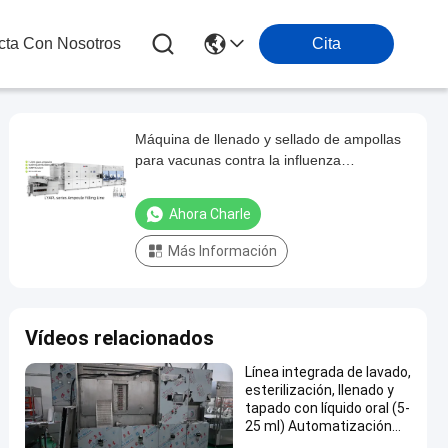
cta Con Nosotros
Cita
Máquina de llenado y sellado de ampollas
para vacunas contra la influenza
inyectables con aislante, línea de llenado
de ampollas de alta eficiencia
Ahora Charle
Más Información
Vídeos relacionados
Línea integrada de lavado,
esterilización, llenado y
tapado con líquido oral (5-
25 ml) Automatización
aséptica de alta