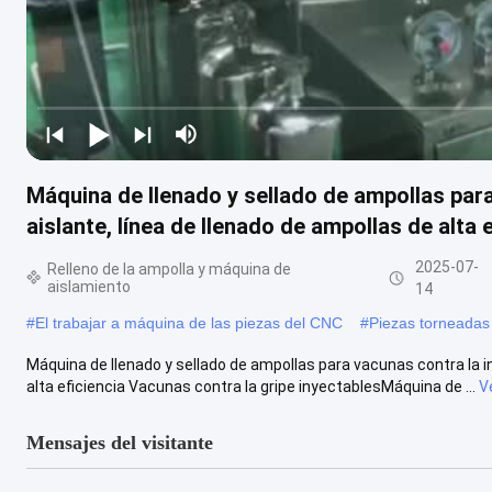
Máquina de llenado y sellado de ampollas para
aislante, línea de llenado de ampollas de alta 
2025-07-
Relleno de la ampolla y máquina de
aislamiento
14
#
El trabajar a máquina de las piezas del CNC
#
Piezas torneadas
Máquina de llenado y sellado de ampollas para vacunas contra la in
alta eficiencia Vacunas contra la gripe inyectablesMáquina de ...
V
Mensajes del visitante