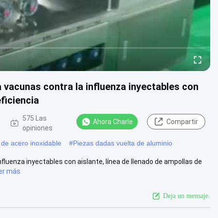
 vacunas contra la influenza inyectables con
eficiencia
575 Las
Ahora Charle
Compartir
opiniones
 de acero inoxidable
#
Piezas dadas vuelta de aluminio
fluenza inyectables con aislante, línea de llenado de ampollas de
er más
Deja un mensaje.