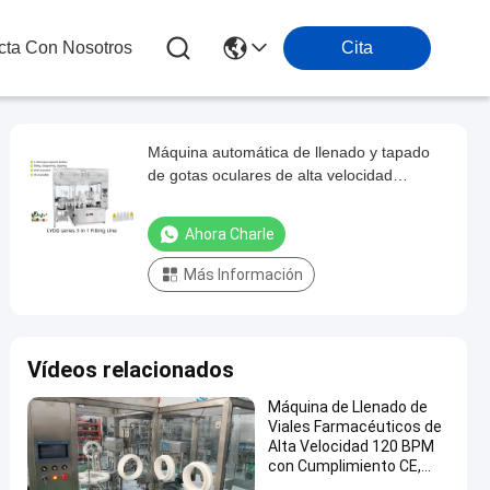
cta Con Nosotros
Cita
Máquina automática de llenado y tapado
de gotas oculares de alta velocidad
Automatización oftálmica de contaminación
cero con precisión resistente al clima (150-
Ahora Charle
300 BPM)
Más Información
Vídeos relacionados
Máquina de Llenado de
Viales Farmacéuticos de
Alta Velocidad 120 BPM
con Cumplimiento CE,
cGMP y Sistema LAF