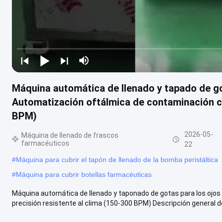
Máquina automática de llenado y tapado de go
Automatización oftálmica de contaminación ce
BPM)
2026-05-
Máquina de llenado de frascos
farmacéuticos
22
#
Máquina para cubrir el tapón de llenado de la bomba peristáltica
#
Máquina para cubrir botellas farmacéuticas
Máquina automática de llenado y taponado de gotas para los ojos
precisión resistente al clima (150-300 BPM) Descripción general del