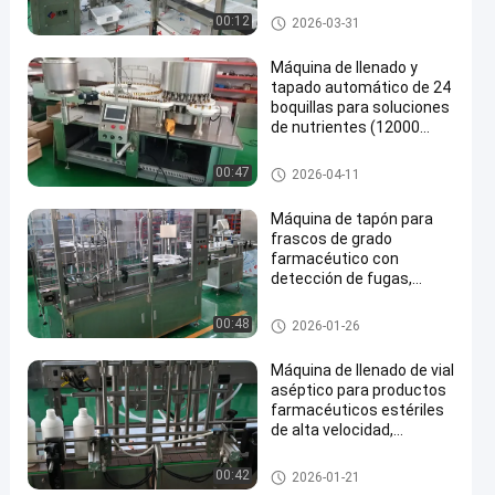
Clase A 100 para Llenado
Máquina de llenado de frasco
00:12
2026-03-31
y Sellado Estéril de Tubos
s farmacéuticos
de Vidrio
Máquina de llenado y
tapado automático de 24
boquillas para soluciones
de nutrientes (12000
BPH)
Máquina de llenado de frasco
00:47
2026-04-11
s farmacéuticos
Máquina de tapón para
frascos de grado
farmacéutico con
detección de fugas,
monitoreo de OEE y salida
de 6000BPH para
Máquina de llenado de frasco
00:48
2026-01-26
medicamentos
s farmacéuticos
inyectables
Máquina de llenado de vial
aséptico para productos
farmacéuticos estériles
de alta velocidad,
solución conforme a las
buenas prácticas.
Máquina de llenado de frasco
00:42
2026-01-21
s farmacéuticos