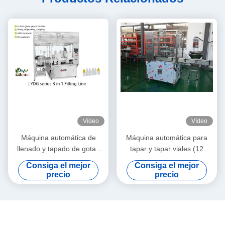
Vídeo
Vídeo
Máquina automática de
Máquina automática para
llenado y tapado de gotas
tapar y tapar viales (12
oculares de alta velocidad
cabezales)Integridad del
Consiga el mejor
Consiga el mejor
Automatización oftálmica de
sello servoaccionado de alta
precio
precio
contaminación cero con
velocidad para soluciones
precisión resistente al clima
avanzadas de atención
(150-300 BPM)
médica