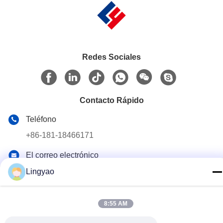
Redes Sociales
Contacto Rápido
Teléfono
+86-181-18466171
El correo electrónico
sale2@szlysb.com.cn
Lingyao
Dirección
No 115 de la carretera Zhujia, ciudad de Lujia,Kunshan,
8:55 AM
provincia de Jiangsu